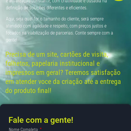
e atualização constante, com criatividade e ousadia na
definição de soluções diferentes e eficientes.
Aqui, seja qual for o tamanho do cliente, será sempre
atendido com agilidade e respeito, com preços justos e
focados na viabilização de parcerias. Conte sempre com a
gente!
Precisa de um site, cartões de visita,
folhetos, papelaria institucional e
impressos em geral? Teremos satisfação
em atender voce da criação até a entrega
do produto final!
Fale com a gente!
Nome Completo