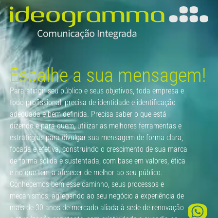
Espalhe a sua mensagem!
Para atingir seu público e seus objetivos, toda empresa e
todo profissional, precisa de identidade e identificação
adequada e bem definida. Precisa saber o que está
dizendo e para quem, utilizar as melhores ferramentas e
estratégias para divulgar sua mensagem de forma clara,
focada e efetiva, construindo o crescimento de sua marca
de forma sólida e sustentada, com base em valores, ética
e no que tem a oferecer de melhor ao seu público.
Conhecemos bem esse caminho, seus processos e
mecanismos, agregando ao seu negócio a experiência de
mais de 30 anos de mercado aliada à sede de renovação